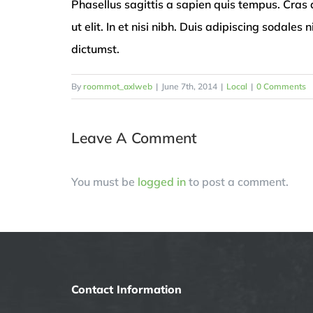
Phasellus sagittis a sapien quis tempus. Cras d
ut elit. In et nisi nibh. Duis adipiscing soda
dictumst.
By
roommot_axlweb
|
June 7th, 2014
|
Local
|
0 Comments
Leave A Comment
You must be
logged in
to post a comment.
Contact Information