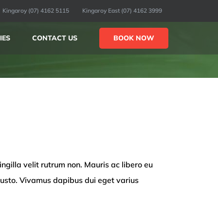
Kingaroy (07) 4162 5115
Kingaroy East (07) 4162 3999
BOOK NOW
IES
CONTACT US
ingilla velit rutrum non. Mauris ac libero eu
 justo. Vivamus dapibus dui eget varius