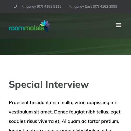
Skip
Kingaroy (07) 4162 5115
Kingaroy East (07) 4162 3999
to
content
Special Interview
Praesent tincidunt enim nulla, vitae adipiscing mi
vestibulum sit amet. Donec feugiat nibh tellus, eget
sodales risus viverra et. Aliquam ac tortor pretium,
laoreet metus a, iaculis augue. Vestibulum odio