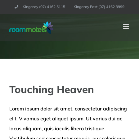
Skip
Kingaroy (07) 4162 5115
Kingaroy East (07) 4162 3999
to
content
Touching Heaven
Lorem ipsum dolor sit amet, consectetur adipiscing
elit. Vivamus eget aliquet ipsum. Ut varius dui ac
lacus aliquam, quis iaculis libero tristique.
Vestibulum sed consectetur mauris, eu scelerisque