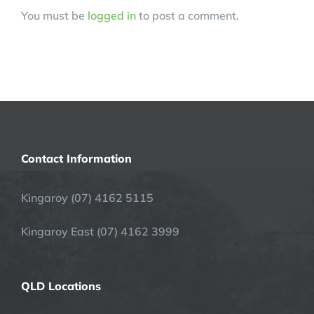
You must be
logged in
to post a comment.
Contact Information
Kingaroy (07) 4162 5115
Kingaroy East (07) 4162 3999
QLD Locations