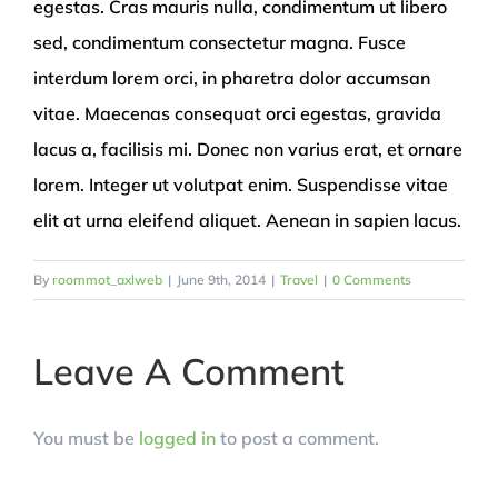
egestas. Cras mauris nulla, condimentum ut libero
sed, condimentum consectetur magna. Fusce
interdum lorem orci, in pharetra dolor accumsan
vitae. Maecenas consequat orci egestas, gravida
lacus a, facilisis mi. Donec non varius erat, et ornare
lorem. Integer ut volutpat enim. Suspendisse vitae
elit at urna eleifend aliquet. Aenean in sapien lacus.
By
roommot_axlweb
|
June 9th, 2014
|
Travel
|
0 Comments
Leave A Comment
You must be
logged in
to post a comment.