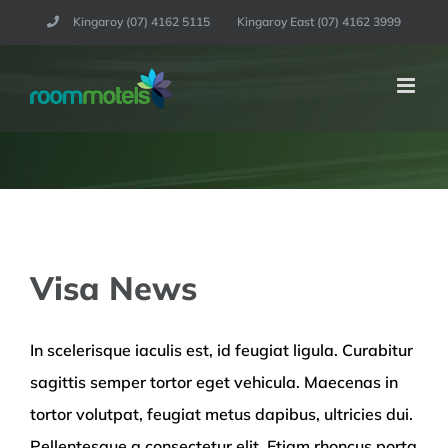
Skip
Kingaroy (07) 4162 5115
Kingaroy East (07) 4162 3999
to
content
Visa News
In scelerisque iaculis est, id feugiat ligula. Curabitur
sagittis semper tortor eget vehicula. Maecenas in
tortor volutpat, feugiat metus dapibus, ultricies dui.
Pellentesque a consectetur elit. Etiam rhoncus porta